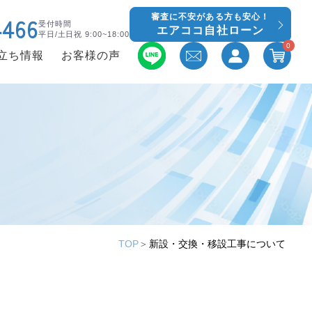
審査に不安がある方も安心！
4466
受付時間
エアココ自社ローン
平日/土日祝 9:00~18:00
0
立ち情報
お客様の声
TOP
＞
新設・交換・移設工事について