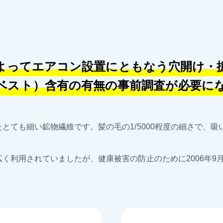
よってエアコン設置にともなう穴開け・
ベスト）含有の有無の事前調査が必要に
とても細い鉱物繊維です。髪の毛の1/5000程度の細さで、
く利用されていましたが、健康被害の防止のために2006年9