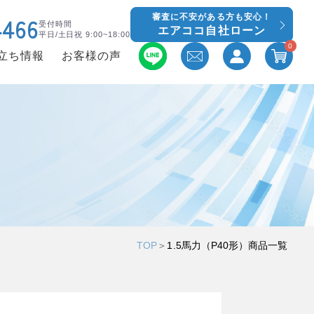
審査に不安がある方も安心！
4466
受付時間
エアココ自社ローン
平日/土日祝 9:00~18:00
0
立ち情報
お客様の声
TOP
＞
1.5馬力（P40形）商品一覧