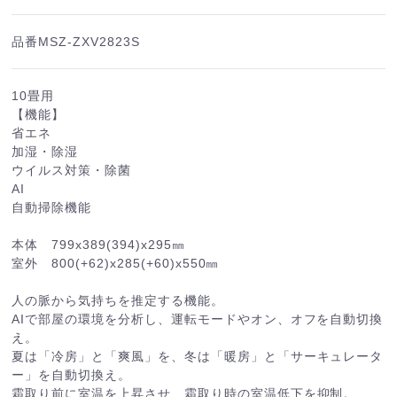
品番
MSZ-ZXV2823S
10畳用
【機能】
省エネ
加湿・除湿
ウイルス対策・除菌
AI
自動掃除機能
本体 799x389(394)x295㎜
室外 800(+62)x285(+60)x550㎜
人の脈から気持ちを推定する機能。
AIで部屋の環境を分析し、運転モードやオン、オフを自動切換
え。
夏は「冷房」と「爽風」を、冬は「暖房」と「サーキュレータ
ー」を自動切換え。
霜取り前に室温を上昇させ、霜取り時の室温低下を抑制。