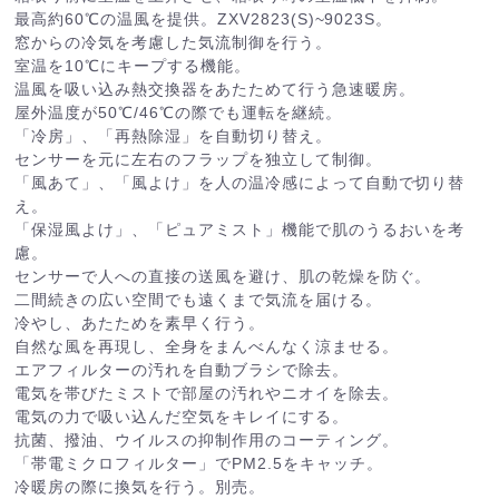
最高約60℃の温風を提供。ZXV2823(S)~9023S。
窓からの冷気を考慮した気流制御を行う。
室温を10℃にキープする機能。
温風を吸い込み熱交換器をあたためて行う急速暖房。
屋外温度が50℃/46℃の際でも運転を継続。
「冷房」、「再熱除湿」を自動切り替え。
センサーを元に左右のフラップを独立して制御。
「風あて」、「風よけ」を人の温冷感によって自動で切り替
え。
「保湿風よけ」、「ピュアミスト」機能で肌のうるおいを考
慮。
センサーで人への直接の送風を避け、肌の乾燥を防ぐ。
二間続きの広い空間でも遠くまで気流を届ける。
冷やし、あたためを素早く行う。
自然な風を再現し、全身をまんべんなく涼ませる。
エアフィルターの汚れを自動ブラシで除去。
電気を帯びたミストで部屋の汚れやニオイを除去。
電気の力で吸い込んだ空気をキレイにする。
抗菌、撥油、ウイルスの抑制作用のコーティング。
「帯電ミクロフィルター」でPM2.5をキャッチ。
冷暖房の際に換気を行う。別売。