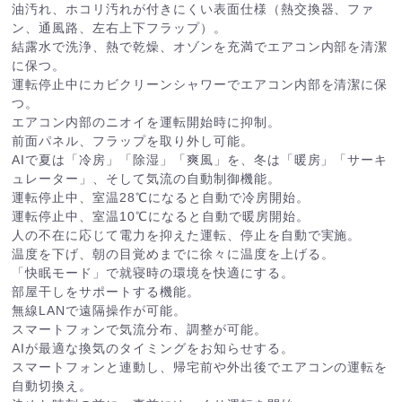
油汚れ、ホコリ汚れが付きにくい表面仕様（熱交換器、ファ
ン、通風路、左右上下フラップ）。
結露水で洗浄、熱で乾燥、オゾンを充満でエアコン内部を清潔
に保つ。
運転停止中にカビクリーンシャワーでエアコン内部を清潔に保
つ。
エアコン内部のニオイを運転開始時に抑制。
前面パネル、フラップを取り外し可能。
AIで夏は「冷房」「除湿」「爽風」を、冬は「暖房」「サーキ
ュレーター」、そして気流の自動制御機能。
運転停止中、室温28℃になると自動で冷房開始。
運転停止中、室温10℃になると自動で暖房開始。
人の不在に応じて電力を抑えた運転、停止を自動で実施。
温度を下げ、朝の目覚めまでに徐々に温度を上げる。
「快眠モード」で就寝時の環境を快適にする。
部屋干しをサポートする機能。
無線LANで遠隔操作が可能。
スマートフォンで気流分布、調整が可能。
AIが最適な換気のタイミングをお知らせする。
スマートフォンと連動し、帰宅前や外出後でエアコンの運転を
自動切換え。