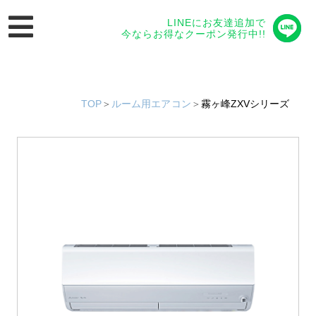
LINEにお友達追加で
今ならお得なクーポン発行中!!
TOP
＞
ルーム用エアコン
＞
霧ヶ峰ZXVシリーズ