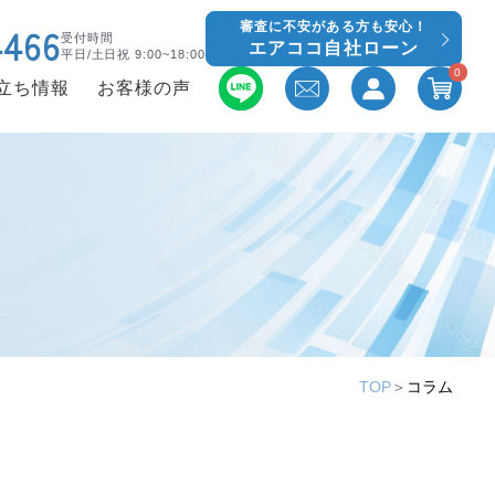
審査に不安がある方も安心！
4466
受付時間
エアココ自社ローン
平日/土日祝 9:00~18:00
0
立ち情報
お客様の声
TOP
＞
コラム